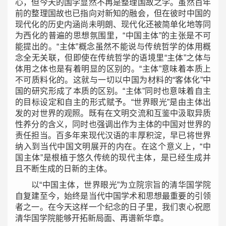
心，但今天的国学显然不再是整理国故之学。虽然百年
前的整理国故也已指向对新知的融会，但在彼时中国的
现代化的历史内涵尚未明朗、现代化还被简单化地等同
为西化的普遍的思想氛围里，
“
中国主体
”
的主张是不可
能提出的。
“
主体
”
概念虽然不能说与传统哲学的体用概
念全无关联，但即使在传统哲学的语境里
“
主体
”
之体与
体用之体也是有着明显的区别的。
“
主体
”
意味着本质上
不可质料化的。这就与一切以中国为材料的
“
客体化
”
中
国的研究形成了本质的区别。
“
主体
”
同时也意味着自主
的目标设定和自主的形式赋予。
“
世界眼光
”
是由主体出
发的对世界的观照。既有在文明交流和互鉴中汲取异质
性养分的含义，同时也强调出作为主体的中国对世界的
责任担当。百多年来现代汉语的丰厚积淀，早已将世界
纳入到当代中国文明展开的内在。在这个意义上，
“
中
国主体
”
是根植于悠久传统的现代主体，是已经生成并
且不断生成的日新的主体。
以
“
中国主体，世界眼光
”
为立院宗旨的清华国学院
自复建至今，始终是当代中国学术和思想最重要的引领
者之一。在今天这样一个纪念的日子里，我们衷心祝愿
清华国学院能够开拓新局面、再谱新华章。