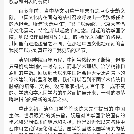
敬意和由衷的祝贺！
百多年前，当中华文明遭千年未有之巨变奇劫之
际，中国文化内在固有的精神召唤呼唤出一代弘毅任道
的承担者。所谓
“
天造草昧
”
，
“
君子以经纶
”
。北京大学倡
新文化运动，持
“
造新以起故
”
的信念。继起的清华国学
院，则以整理阐扬国故为重，取
“
扬故以向新
”
的路径。
其间虽有进退趣舍之不同，但都是中国文化经深刻的自
我扬弃以达到真正的自我更新的环节。
清华国学院百年历程，中间虽然经历了断续，但那
只是机构建制的一时存废，而非学术理想、治学精神和
原则的中断。回顾近代以来中国社会巨大变迁背景下的
学术建制的转型和发展，我们可以看到不同学术传统和
脉络的错综、交会。没有哪家机构是百年来一成不变
的。学统和学风因学者的星散而扩展开来，一时的廖落
晦暗指向的是新的燎原之火。
重建之初，清华国学院院长陈来先生提出的
“
中国
主体，世界眼光
”
的新宗旨，既是对清华国学院固有的
学术和思想追求的继承和发扬，也是对近代以来各种中
西体用之论的摄化和超越。国学院当然以国学研究为核